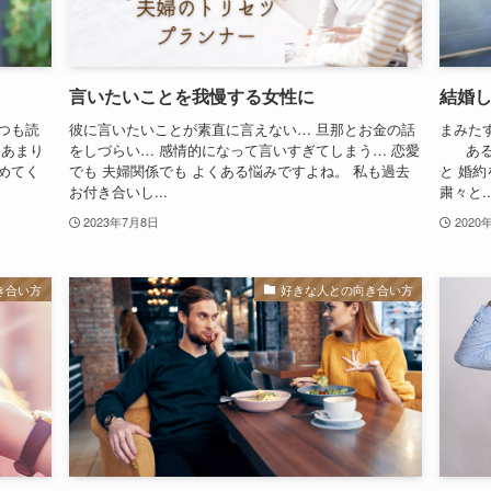
言いたいことを我慢する女性に
結婚
つも読
彼に言いたいことが素直に言えない… 旦那とお金の話
まみた
もあまり
をしづらい… 感情的になって言いすぎてしまう… 恋愛
あるク
めてく
でも 夫婦関係でも よくある悩みですよね。 私も過去
と 婚
お付き合いし...
粛々と..
2023年7月8日
2020
き合い方
好きな人との向き合い方