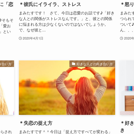
に「恋
＊彼氏にイライラ、ストレス
＊怒
まみたすです！ さて、今日は恋愛のお話です♪「好き
まみた
な人との関係がストレスなんです。」と、彼との関係
つられ
♪そもそ
に悩まれる方は少なくないのではないでしょうか。
ついて
「愛お
で、なぜ彼と...
ん、、、
」とい
2020年4月1日
2020
き合い方
好きな人との向き合い方
＊失恋の捉え方
＊好
き
知らされ
まみたすです＾＾今日は「捉え方ですべてが変わる」