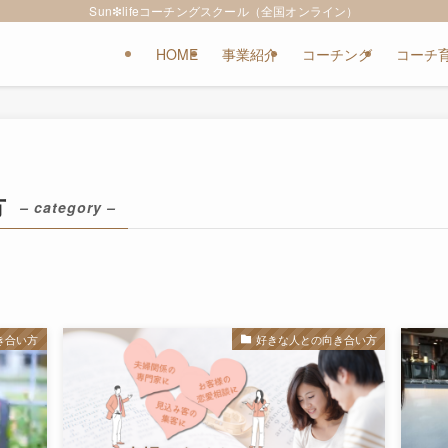
Sun❇︎lifeコーチングスクール（全国オンライン）
HOME
事業紹介
コーチング
コーチ
方
– category –
き合い方
好きな人との向き合い方