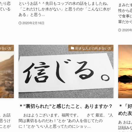
たり恋
というお話＾＾先日もコップの水の話をしましたね。
まみた
ている
「これだけしか水がない」と思うのか「こんなに水が
性から
ある」と思う...
で食事
輩だから”
2020年2月16日
2020
き合い方
好きな人との向き合い方
＊”裏切られた”と感じたこと、ありますか？
＊「
めた
。お話
おはようございます。福岡です。 さて 最近、 ”人
思うけ
間は裏切るものだわ！”とか ”あの人を信じてたの
あ お
ことが
に！”とか ”いい人と思ってたのにショッ...
話🙌