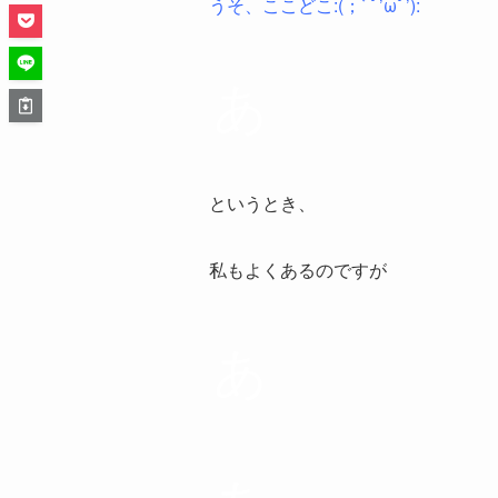
うそ、ここどこ:(；ﾞﾟ’ωﾟ’):
あ
というとき、
私もよくあるのですが
あ