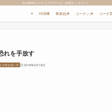
Sun❇︎lifeコーチングスクール（全国オンライン）
HOME
事業紹介
コーチング
コーチ
恐れを手放す
との向き合い方
2018年4月19日