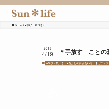
ホーム
●学び・気づき
2018
＊手放す ことの
4/19
●学び・気づき
●自分との向き合い方
ネガティブ
あ