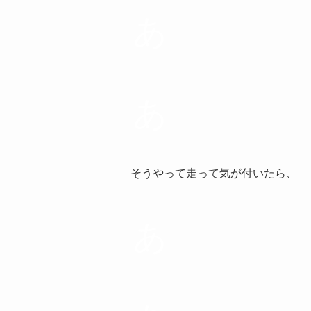
あ
あ
そうやって走って気が付いたら、
あ