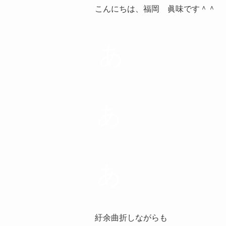
こんにちは、福岡 眞味です＾＾
あ
あ
あ
紆余曲折しながらも